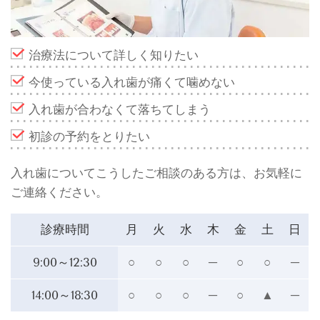
治療法について詳しく知りたい
今使っている入れ歯が痛くて噛めない
入れ歯が合わなくて落ちてしまう
初診の予約をとりたい
入れ歯についてこうしたご相談のある方は、お気軽に
ご連絡ください。
診療時間
月
火
水
木
金
土
日
9:00～12:30
○
○
○
─
○
○
─
14:00～18:30
○
○
○
─
○
▲
─