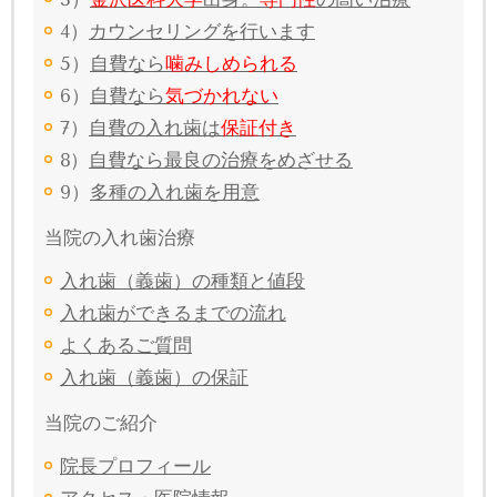
4）
カウンセリングを行います
5）
自費なら
噛みしめられる
6）
自費なら
気づかれない
7）
自費の入れ歯は
保証付き
8）
自費なら最良の治療をめざせる
9）
多種の入れ歯を用意
当院の入れ歯治療
入れ歯（義歯）の種類と値段
入れ歯ができるまでの流れ
よくあるご質問
入れ歯（義歯）の保証
当院のご紹介
院長プロフィール