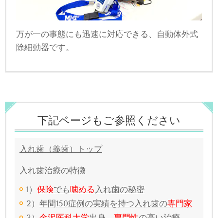
万が一の事態にも迅速に対応できる、自動体外式
除細動器です。
下記ページもご参照ください
入れ歯（義歯）トップ
入れ歯治療の特徴
1）
保険
でも
噛める
入れ歯の秘密
2）
年間150症例の実績を持つ入れ歯の
専門家
3）
金沢医科大学
出身。
専門性
の高い治療