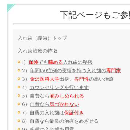
下記ページもご参
入れ歯（義歯）トップ
入れ歯治療の特徴
1）
保険
でも
噛める
入れ歯の秘密
2）
年間150症例の実績を持つ入れ歯の
専門家
3）
金沢医科大学
出身。
専門性
の高い治療
4）
カウンセリングを行います
5）
自費なら
噛みしめられる
6）
自費なら
気づかれない
7）
自費の入れ歯は
保証付き
8）
自費なら最良の治療をめざせる
9）
多種の入れ歯を用意