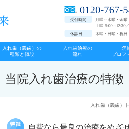
0120-767-5
受付時間
月曜～水曜・金曜 9:00
土曜 9:00～12:30／1
休診日
木曜・日曜・祝日
入れ歯（義歯）の
入れ歯治療の
院
種類と値段
流れ
プロフ
当院入れ歯治療の特徴
入れ歯（義歯）
自費なら最良の治療をめざ