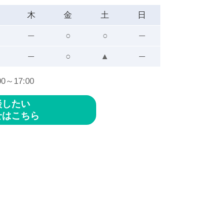
木
金
土
日
─
○
○
─
─
○
▲
─
～17:00
談したい
せ
はこちら
。