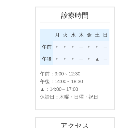
診療時間
月
火
水
木
金
土
日
午前
○
○
○
─
○
○
─
午後
○
○
○
─
○
▲
─
午前：
9:00～12:30
午後：
14:00～18:30
▲：
14:00～17:00
休診日：木曜・
日曜・祝日
アクセス