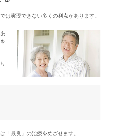
険では実現できない多くの利点があります。
があ
のを
より
療は「最良」の治療をめざせます。