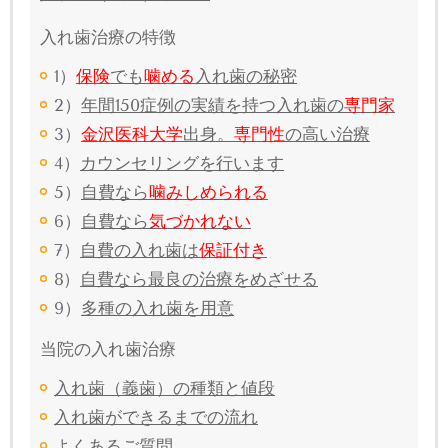
入れ歯治療の特徴
1）
保険
でも
噛める
入れ歯の秘密
2）
年間150症例の実績を持つ入れ歯の
専門家
3）
金沢医科大学
出身。
専門性
の高い治療
4）
カウンセリングを行います
5）
自費なら
噛みしめられる
6）
自費なら
気づかれない
7）
自費の入れ歯は
保証付き
8）
自費なら最良の治療をめざせる
9）
多種の入れ歯を用意
当院の入れ歯治療
入れ歯（義歯）の種類と値段
入れ歯ができるまでの流れ
よくあるご質問